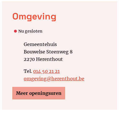
Contact
Omgeving
Nu gesloten
Adres
Gemeentehuis
Bouwelse Steenweg 8
,
2270
Herenthout
Tel.
014 50 21 21
E-mail
omgeving
@
herenthout.be
Omgeving
Meer openingsuren