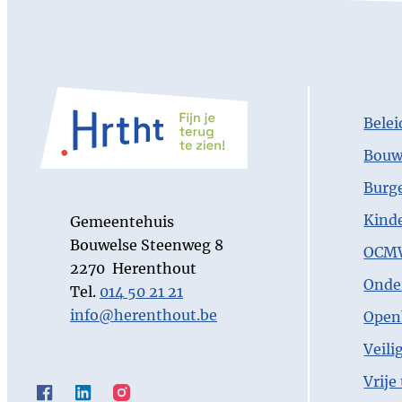
Belei
Bouw
Burg
Gemeentehuis
Kind
Gemeentehuis
Bouwelse Steenweg 8
OCMW
,
2270
Herenthout
Onde
Tel.
014 50 21 21
E-mail
info
@
herenthout.be
Openb
Veili
Vrije 