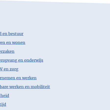
d en bestuur
en en wonen
erzaken
eropvang en onderwijs
 en zorg
rnemen en werken
are werken en mobiliteit
gheid
tijd