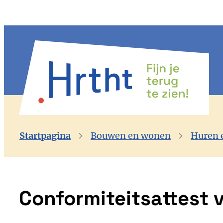
Naar inhoud
Gemeente Herenthout
Startpagina
Bouwen en wonen
Huren 
Conformiteitsattest 