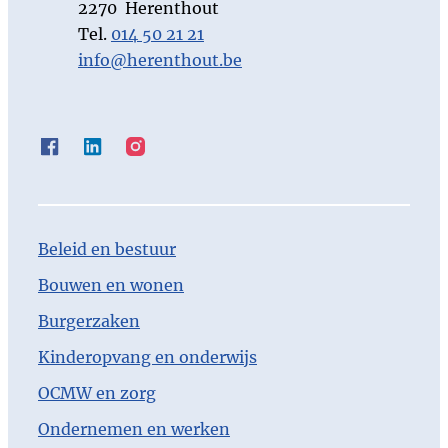
,
2270
Herenthout
Tel.
014 50 21 21
E-mail
info
@
herenthout.be
Facebook
LinkedIn
Instagram
Beleid en bestuur
Bouwen en wonen
Burgerzaken
Kinderopvang en onderwijs
OCMW en zorg
Ondernemen en werken