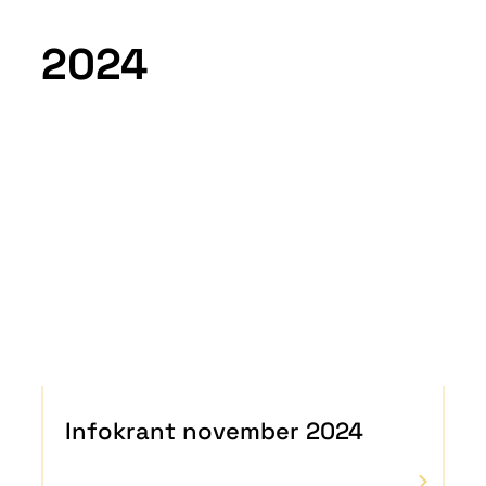
2024
A tot Z
Infokrant november 2024